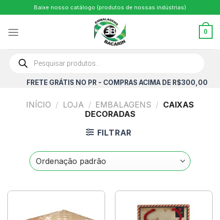
Skip
Baixe nosso catálogo (produtos de nossas indústrias)
to
content
0
Pesquisar
produtos
FRETE GRÁTIS NO PR - COMPRAS ACIMA DE R$300,00
INÍCIO
/
LOJA
/
EMBALAGENS
/
CAIXAS
DECORADAS
FILTRAR