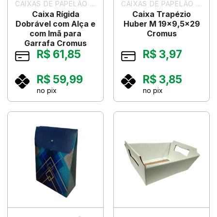
CAIXAS DE PAPELÃO PARA PRESENTES
CAIXAS DE PAPELÃO PARA PRESENTES
Caixa Rígida
Caixa Trapézio
Dobrável com Alça e
Huber M 19×9,5×29
com Imã para
Cromus
Garrafa Cromus
R$
61,85
R$
3,97
R$
59,99
R$
3,85
no pix
no pix