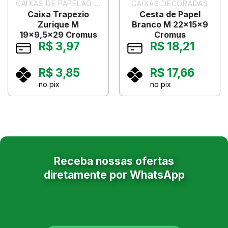
CAIXAS DE PAPELÃO PARA PRESENTES
CAIXAS DECORADAS
Caixa Trapezio
Cesta de Papel
Zurique M
Branco M 22x15x9
19×9,5×29 Cromus
Cromus
R$
3,97
R$
18,21
R$
3,85
R$
17,66
no pix
no pix
Receba nossas ofertas
diretamente por WhatsApp