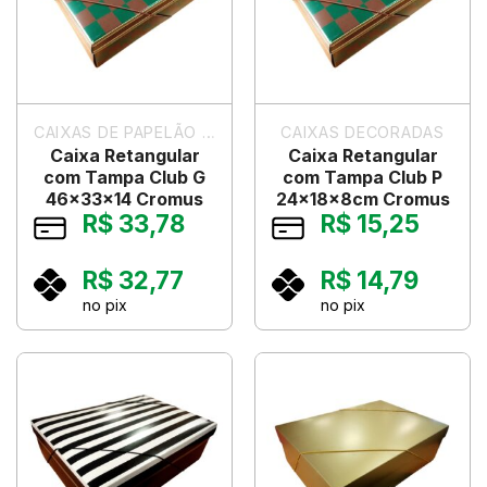
CAIXAS DE PAPELÃO PARA PRESENTES
CAIXAS DECORADAS
Caixa Retangular
Caixa Retangular
com Tampa Club G
com Tampa Club P
46x33x14 Cromus
24x18x8cm Cromus
R$
33,78
R$
15,25
R$
32,77
R$
14,79
no pix
no pix