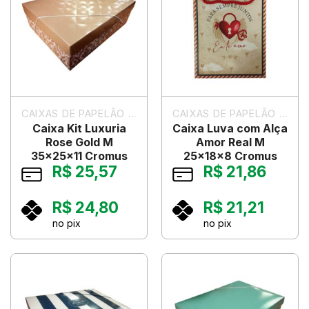
CAIXAS DE PAPELÃO PARA PRESENTES
CAIXAS DE PAPELÃO PARA PRESENTES
Caixa Kit Luxuria
Caixa Luva com Alça
Rose Gold M
Amor Real M
35x25x11 Cromus
25x18x8 Cromus
R$
25,57
R$
21,86
R$
24,80
R$
21,21
no pix
no pix