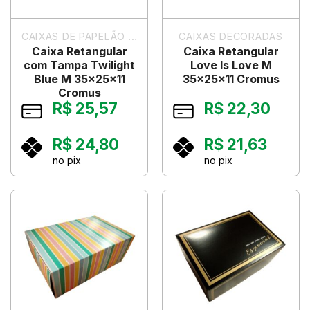
CAIXAS DE PAPELÃO PARA PRESENTES
CAIXAS DECORADAS
Caixa Retangular
Caixa Retangular
com Tampa Twilight
Love Is Love M
Blue M 35x25x11
35x25x11 Cromus
Cromus
R$
25,57
R$
22,30
R$
24,80
R$
21,63
no pix
no pix