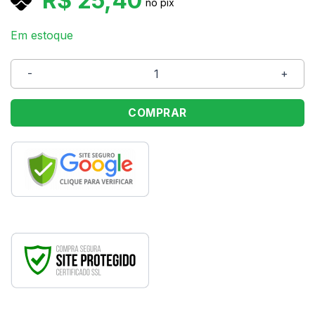
R$
25,40
no pix
Em estoque
Caixa Retangular com Tampa Glam Gold M 35x25x11 Cro
COMPRAR