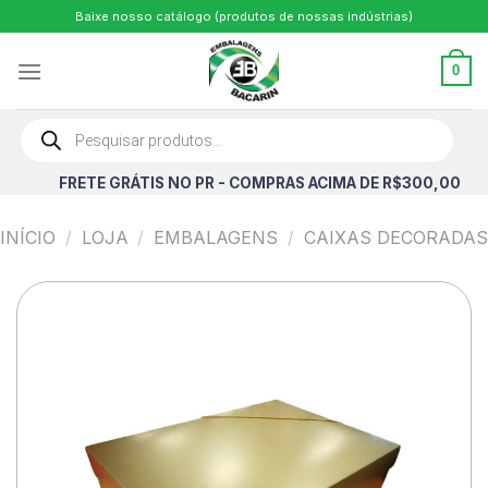
Skip
Baixe nosso catálogo (produtos de nossas indústrias)
to
content
0
Pesquisar
produtos
FRETE GRÁTIS NO PR - COMPRAS ACIMA DE R$300,00
INÍCIO
/
LOJA
/
EMBALAGENS
/
CAIXAS DECORADAS