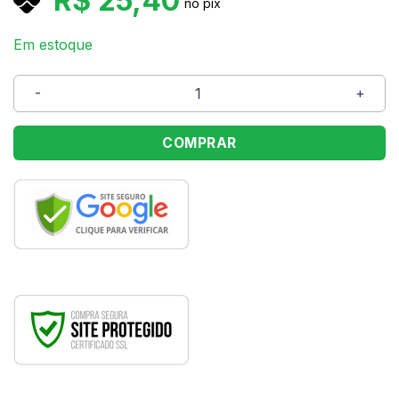
R$
25,40
no pix
Em estoque
Caixa Retangular com Tampa Prata M 35x25x11 Cromus 
COMPRAR