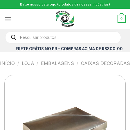
Skip
Baixe nosso catálogo (produtos de nossas indústrias)
to
content
0
Pesquisar
produtos
FRETE GRÁTIS NO PR - COMPRAS ACIMA DE R$300,00
INÍCIO
/
LOJA
/
EMBALAGENS
/
CAIXAS DECORADAS