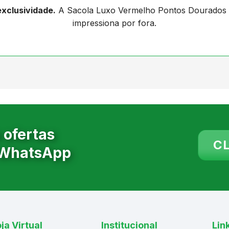
exclusividade.
A Sacola Luxo Vermelho Pontos Dourados va
impressiona por fora.
 ofertas
CL
 WhatsApp
ja Virtual
Institucional
Lin