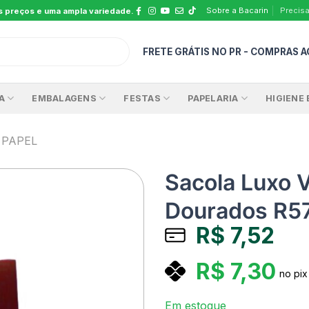
Sobre a Bacarin
Precisa
s preços e uma ampla variedade.
FRETE GRÁTIS NO PR - COMPRAS A
A
EMBALAGENS
FESTAS
PAPELARIA
HIGIENE 
 PAPEL
Sacola Luxo 
Dourados R5
R$
7,52
R$
7,30
no pix
Em estoque