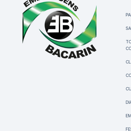
PA
S
TO
CO
CL
CO
C
DI
E
FE