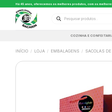
Skip
Há 45 anos, oferecemos os melhores produtos, com os melhore
to
content
Pesquisar
produtos
COZINHA E CONFEITARI
INÍCIO
/
LOJA
/
EMBALAGENS
/
SACOLAS DE