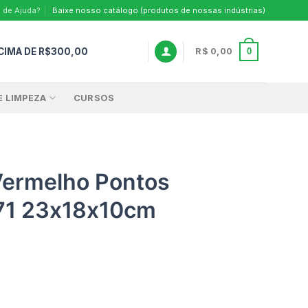
 de Ajuda?
Baixe nosso catálogo (produtos de nossas indústrias)
CIMA DE R$300,00
0
R$
0,00
E LIMPEZA
CURSOS
Vermelho Pontos
71 23x18x10cm