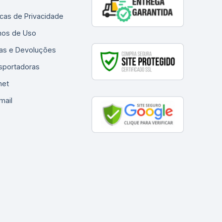
ticas de Privacidade
os de Uso
as e Devoluções
sportadoras
net
mail