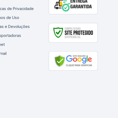
ticas de Privacidade
os de Uso
as e Devoluções
sportadoras
net
mail