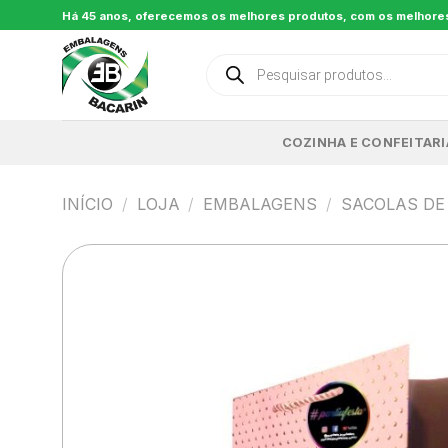
Skip
Há 45 anos, oferecemos os melhores produtos, com os melhore
to
content
Pesquisar
produtos
COZINHA E CONFEITARI
INÍCIO
/
LOJA
/
EMBALAGENS
/
SACOLAS DE