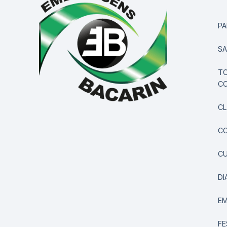
PA
S
TO
CO
CL
CO
C
DI
E
FE