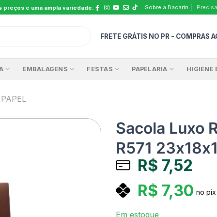
Sobre a Bacarin
Precisa
s preços e uma ampla variedade.
FRETE GRÁTIS NO PR - COMPRAS A
A
EMBALAGENS
FESTAS
PAPELARIA
HIGIENE 
 PAPEL
Sacola Luxo 
R571 23x18x
R$
7,52
R$
7,30
no pix
Em estoque