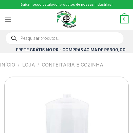
Skip
Baixe nosso catálogo (produtos de nossas indústrias)
to
content
0
Pesquisar
produtos
FRETE GRÁTIS NO PR - COMPRAS ACIMA DE R$300,00
INÍCIO
/
LOJA
/
CONFEITARIA E COZINHA