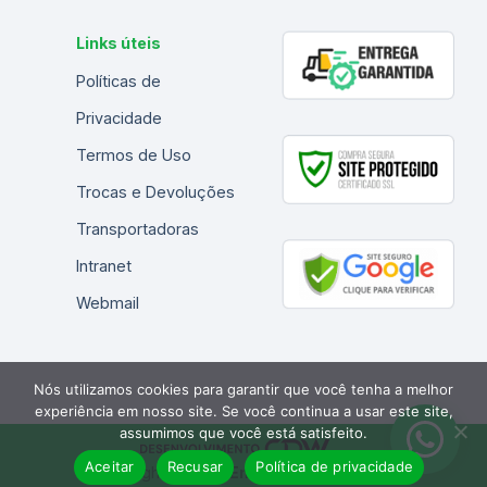
Links úteis
Políticas de
Privacidade
Termos de Uso
Trocas e Devoluções
Transportadoras
Intranet
Webmail
Nós utilizamos cookies para garantir que você tenha a melhor
experiência em nosso site. Se você continua a usar este site,
assumimos que você está satisfeito.
Aceitar
Recusar
Política de privacidade
Copyright 2026 ©
Embalagens Bacarin