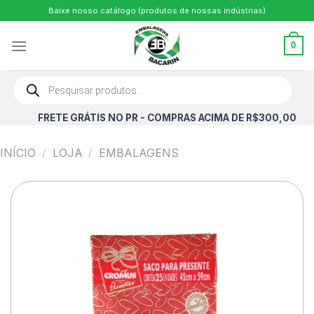
Skip
Baixe nosso catálogo (produtos de nossas indústrias)
to
content
0
Pesquisar
produtos
FRETE GRÁTIS NO PR - COMPRAS ACIMA DE R$300,00
INÍCIO
/
LOJA
/
EMBALAGENS