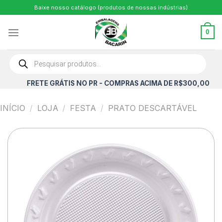
Skip
Baixe nosso catálogo (produtos de nossas indústrias)
to
content
0
Pesquisar
produtos
FRETE GRÁTIS NO PR - COMPRAS ACIMA DE R$300,00
INÍCIO
/
LOJA
/
FESTA
/
PRATO DESCARTÁVEL