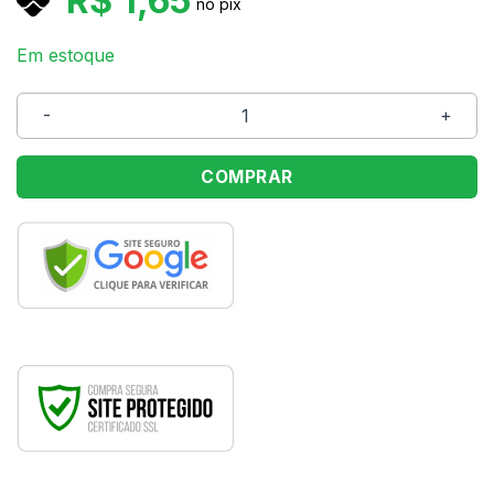
R$
1,65
no pix
Em estoque
Prato Descartável 18cm Branco para Lanche 10 Unidades
COMPRAR