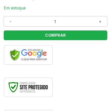
Em estoque
Copo Acrilico 25ml Roxo Plastilânia C/10 Unid. quantida
COMPRAR