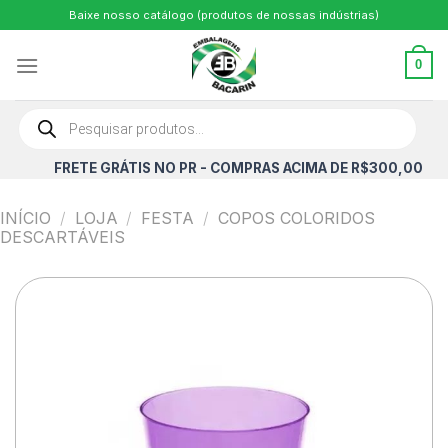
Skip
Baixe nosso catálogo (produtos de nossas indústrias)
to
content
0
Pesquisar
produtos
FRETE GRÁTIS NO PR - COMPRAS ACIMA DE R$300,00
INÍCIO
/
LOJA
/
FESTA
/
COPOS COLORIDOS
DESCARTÁVEIS