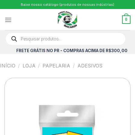
Skip
Baixe nosso catálogo (produtos de nossas indústrias)
to
content
0
Pesquisar
produtos
FRETE GRÁTIS NO PR - COMPRAS ACIMA DE R$300,00
INÍCIO
/
LOJA
/
PAPELARIA
/
ADESIVOS