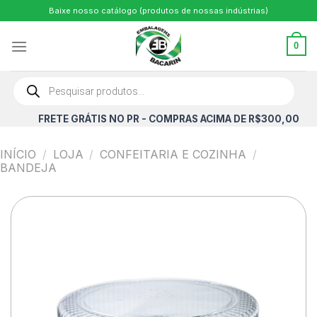
Skip
Baixe nosso catálogo (produtos de nossas indústrias)
to
content
0
Pesquisar
produtos
FRETE GRÁTIS NO PR - COMPRAS ACIMA DE R$300,00
INÍCIO
/
LOJA
/
CONFEITARIA E COZINHA
/
BANDEJA