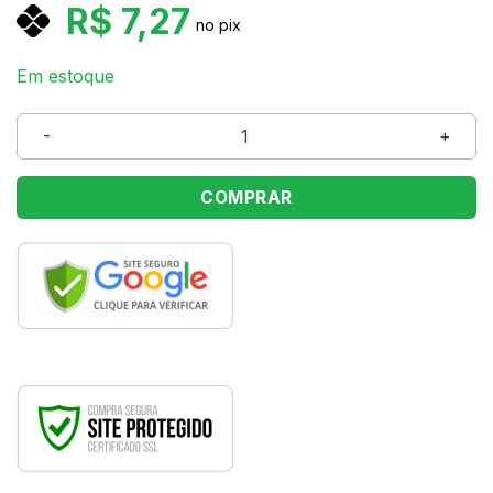
R$
7,27
no pix
Em estoque
Bandeja Plástica Para Torta Redonda Jumbo BP-80PR B
COMPRAR